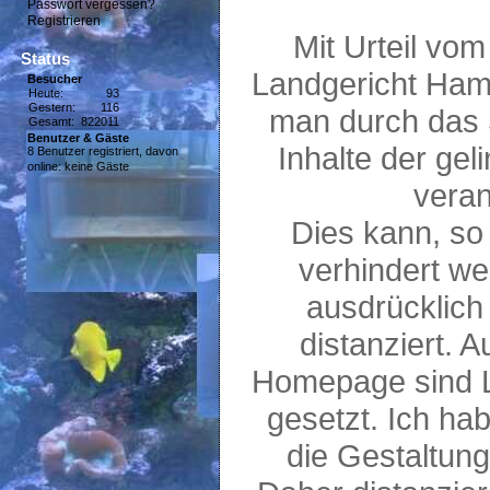
Passwort vergessen?
Registrieren
Mit Urteil vo
Status
Landgericht Ham
Besucher
Heute:
93
Gestern:
116
man durch das 
Gesamt:
822011
Benutzer & Gäste
Inhalte der geli
8 Benutzer registriert, davon
online: keine Gäste
veran
Dies kann, so
verhindert w
ausdrücklich
distanziert. A
Homepage sind L
gesetzt. Ich hab
die Gestaltung