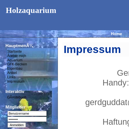
Holzaquarium
Home
HauptmenÃ¼
Impressum
Startseite
Ãœber mich
Aquarium
GFK-Becken
Eigenbau
Ge
Artikel
Links
Handy
Impressum
Interaktiv
GÃ¤stebuch
gerdguddat
Mitglieder
Haftun