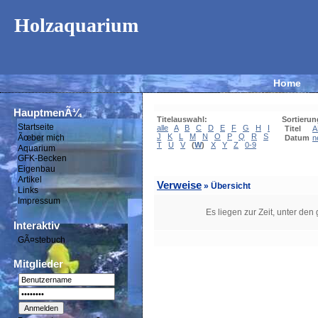
Holzaquarium
Home
HauptmenÃ¼
Titelauswahl:
Sortierun
Startseite
alle
A
B
C
D
E
F
G
H
I
Titel
A
J
K
L
M
N
O
P
Q
R
S
Ãœber mich
Datum
n
T
U
V
(
W
)
X
Y
Z
0-9
Aquarium
GFK-Becken
Eigenbau
Artikel
Verweise
» Übersicht
Links
Impressum
Es liegen zur Zeit, unter den
Interaktiv
GÃ¤stebuch
Mitglieder