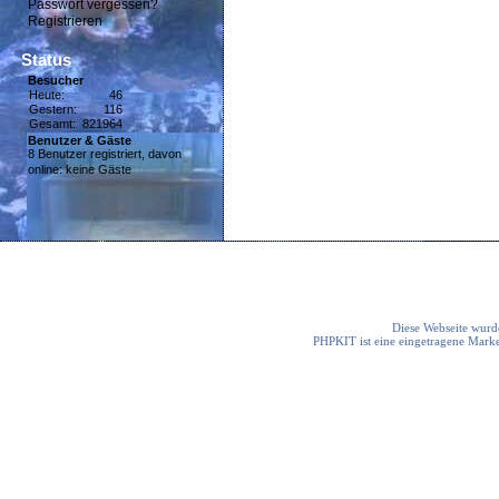
Passwort vergessen?
Registrieren
Status
Besucher
Heute:
46
Gestern:
116
Gesamt:
821964
Benutzer & Gäste
8 Benutzer registriert, davon
online: keine Gäste
Diese Webseite wurde
PHPKIT ist eine eingetragene Mark