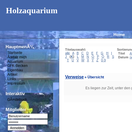
Holzaquarium
Home
HauptmenÃ¼
Titelauswahl:
Sortierun
Startseite
alle
A
B
C
D
E
F
G
H
I
Titel
A
J
(
K
)
L
M
N
O
P
Q
R
S
Ãœber mich
Datum
n
T
U
V
W
X
Y
Z
0-9
Aquarium
GFK-Becken
Eigenbau
Artikel
Verweise
» Übersicht
Links
Impressum
Es liegen zur Zeit, unter den
Interaktiv
GÃ¤stebuch
Mitglieder