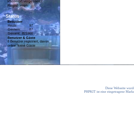
Passwort vergessen?
Registrieren
Status
Besucher
Heute:
97
Gestern:
87
Gesamt:
821900
Benutzer & Gäste
8 Benutzer registriert, davon
online: keine Gäste
Diese Webseite wurde
PHPKIT ist eine eingetragene Mark