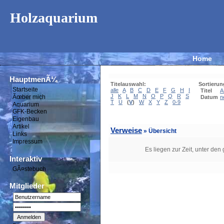
Holzaquarium
Home
HauptmenÃ¼
Titelauswahl:
Sortierun
Startseite
alle
A
B
C
D
E
F
G
H
I
Titel
A
J
K
L
M
N
O
P
Q
R
S
Ãœber mich
Datum
n
T
U
(
V
)
W
X
Y
Z
0-9
Aquarium
GFK-Becken
Eigenbau
Artikel
Verweise
» Übersicht
Links
Impressum
Es liegen zur Zeit, unter den
Interaktiv
GÃ¤stebuch
Mitglieder