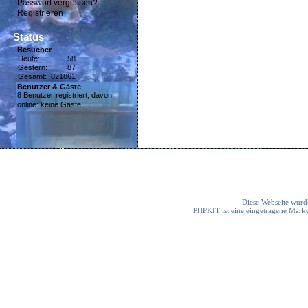
Passwort vergessen?
Registrieren
Status
Besucher
Heute:
58
Gestern:
87
Gesamt:
821861
Benutzer & Gäste
8 Benutzer registriert, davon
online: keine Gäste
Diese Webseite wurde
PHPKIT ist eine eingetragene Mark