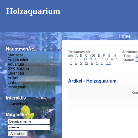
Holzaquarium
Home
HauptmenÃ¼
Titelauswahl:
Sortierun
Startseite
alle
A
B
C
(
D
)
E
F
G
H
I
Titel
A
J
K
L
M
N
O
P
Q
R
S
Ãœber mich
Datum
n
T
U
V
W
X
Y
Z
0-9
Aquarium
GFK-Becken
Eigenbau
Artikel
Artikel
Holzaquarium
»
Links
Impressum
Kei
Interaktiv
GÃ¤stebuch
Mitglieder