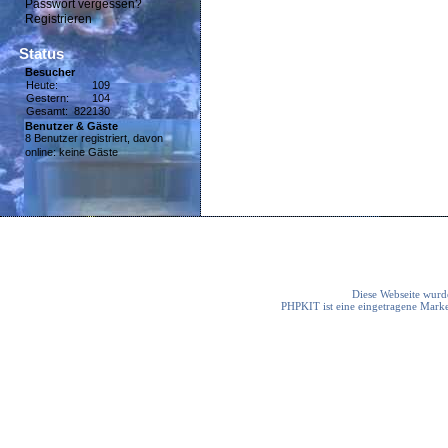
Passwort vergessen?
Registrieren
Status
Besucher
Heute:
109
Gestern:
104
Gesamt:
822130
Benutzer & Gäste
8 Benutzer registriert, davon
online: keine Gäste
Diese Webseite wurde
PHPKIT ist eine eingetragene Mark