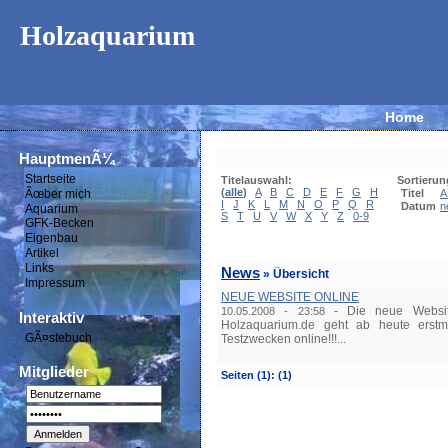
Holzaquarium
Home
HauptmenÃ¼
Startseite
Titelauswahl:
Sortierun
(
alle
)
A
B
C
D
E
F
G
H
Ãœber mich
Titel
A
I
J
K
L
M
N
O
P
Q
R
Datum
n
Aquarium
S
T
U
V
W
X
Y
Z
0-9
GFK-Becken
Eigenbau
Artikel
Links
News
» Übersicht
Impressum
NEUE WEBSITE ONLINE
-
Die neue Websi
10.05.2008 - 23:58
Interaktiv
Holzaquarium.de geht ab heute erstm
GÃ¤stebuch
Testzwecken online!!!...
Mitglieder
Seiten
(1):
(1)