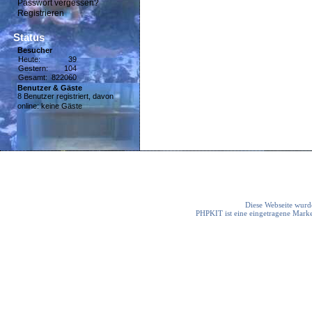
Passwort vergessen?
Registrieren
Status
Besucher
Heute:
39
Gestern:
104
Gesamt:
822060
Benutzer & Gäste
8 Benutzer registriert, davon
online: keine Gäste
Diese Webseite wurde
PHPKIT ist eine eingetragene Mark