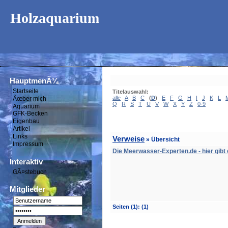
Holzaquarium
HauptmenÃ¼
Startseite
Titelauswahl:
alle
A
B
C
(
D
)
E
F
G
H
I
J
K
L
Ãœber mich
Q
R
S
T
U
V
W
X
Y
Z
0-9
Aquarium
GFK-Becken
Eigenbau
Artikel
Links
Verweise
» Übersicht
Impressum
Die Meerwasser-Experten.de - hier gibt es
Interaktiv
GÃ¤stebuch
Mitglieder
Seiten
(1):
(1)