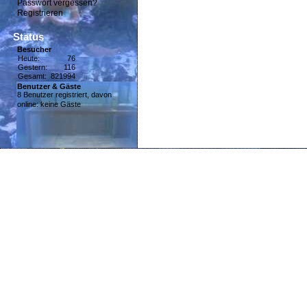
Passwort vergessen?
Registrieren
Status
Besucher
Heute:
76
Gestern:
116
Gesamt:
821994
Benutzer & Gäste
8 Benutzer registriert, davon
online: keine Gäste