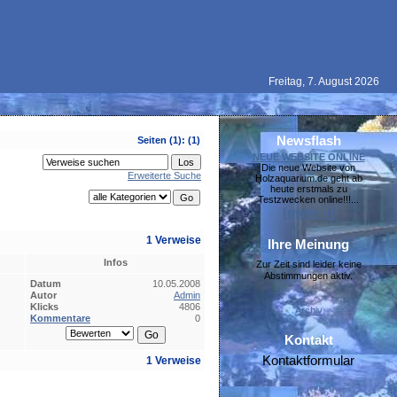
Freitag, 7. August 2026
Newsflash
Seiten
(1):
(1)
NEUE WEBSITE ONLINE
Die neue Website von
Erweiterte Suche
Holzaquarium.de geht ab
heute erstmals zu
Testzwecken online!!!...
[mehr »]
1 Verweise
Ihre Meinung
Infos
Zur Zeit sind leider keine
Abstimmungen aktiv.
Datum
10.05.2008
Autor
Admin
Klicks
4806
Archiv
Kommentare
0
Kontakt
Kontaktformular
1 Verweise