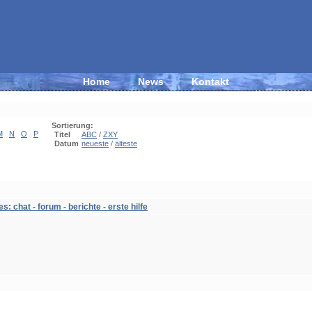
Home
News
Kontakt
Sortierung:
M
N
O
P
Titel
ABC
/
ZXY
Datum
neueste
/
älteste
: chat - forum - berichte - erste hilfe