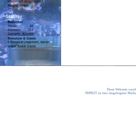
Passwort vergessen?
Registrieren
Status
Besucher
Heute:
66
Gestern:
116
Gesamt:
821984
Benutzer & Gäste
8 Benutzer registriert, davon
online: keine Gäste
Diese Webseite wurde
PHPKIT ist eine eingetragene Mark