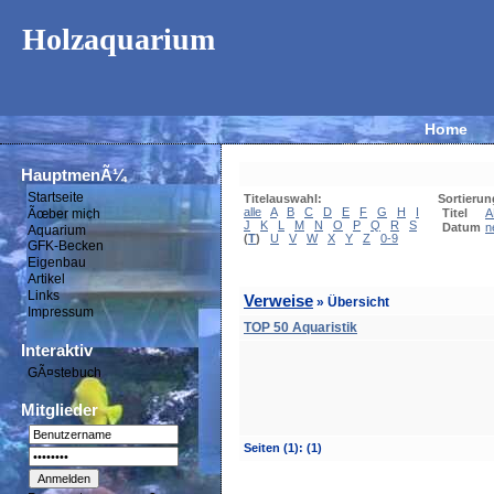
Holzaquarium
Home
HauptmenÃ¼
Startseite
Titelauswahl:
Sortierun
alle
A
B
C
D
E
F
G
H
I
Ãœber mich
Titel
A
J
K
L
M
N
O
P
Q
R
S
Datum
n
Aquarium
(
T
)
U
V
W
X
Y
Z
0-9
GFK-Becken
Eigenbau
Artikel
Links
Verweise
» Übersicht
Impressum
TOP 50 Aquaristik
Interaktiv
GÃ¤stebuch
Mitglieder
Seiten
(1):
(1)