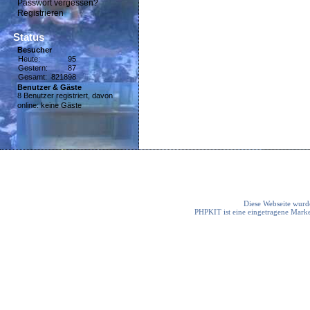
Passwort vergessen?
Registrieren
Status
Besucher
Heute:
95
Gestern:
87
Gesamt:
821898
Benutzer & Gäste
8 Benutzer registriert, davon
online: keine Gäste
Diese Webseite wurde
PHPKIT ist eine eingetragene Mark