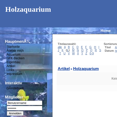
Holzaquarium
Home
HauptmenÃ¼
Titelauswahl:
Sortierun
Startseite
alle
A
B
C
D
E
F
G
H
I
Titel
A
J
K
(
L
)
M
N
O
P
Q
R
S
Ãœber mich
Datum
n
T
U
V
W
X
Y
Z
0-9
Aquarium
GFK-Becken
Eigenbau
Artikel
Artikel
Holzaquarium
»
Links
Impressum
Kei
Interaktiv
GÃ¤stebuch
Mitglieder