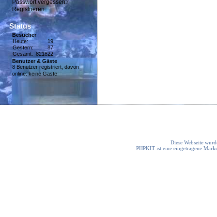
Passwort vergessen?
Registrieren
Status
Besucher
Heute:
19
Gestern:
87
Gesamt:
821822
Benutzer & Gäste
8 Benutzer registriert, davon
online: keine Gäste
Diese Webseite wurde
PHPKIT ist eine eingetragene Mark