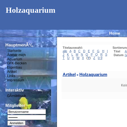
Holzaquarium
Home
HauptmenÃ¼
Titelauswahl:
Sortierun
Startseite
alle
A
B
C
D
E
F
G
H
I
Titel
A
J
K
L
M
N
O
P
Q
R
S
Ãœber mich
Datum
n
T
U
V
W
X
(
Y
)
Z
0-9
Aquarium
GFK-Becken
Eigenbau
Artikel
Artikel
Holzaquarium
»
Links
Impressum
Kei
Interaktiv
GÃ¤stebuch
Mitglieder