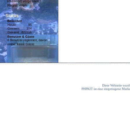
Passwort vergessen?
Registrieren
Status
Besucher
Heute:
95
Gestern:
104
Gesamt:
822116
Benutzer & Gäste
8 Benutzer registriert, davon
online: keine Gäste
Diese Webseite wurde
PHPKIT ist eine eingetragene Mark