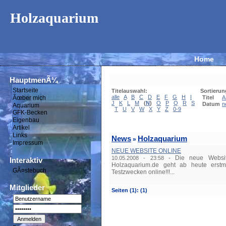
Holzaquarium
Home
HauptmenÃ¼
Startseite
Titelauswahl:
Sortierun
alle
A
B
C
D
E
F
G
H
I
Ãœber mich
Titel
A
J
K
L
M
(
N
)
O
P
Q
R
S
Datum
n
Aquarium
T
U
V
W
X
Y
Z
0-9
GFK-Becken
Eigenbau
Artikel
Links
News
Holzaquarium
»
Impressum
NEUE WEBSITE ONLINE
-
Die neue Websi
10.05.2008 - 23:58
Interaktiv
Holzaquarium.de geht ab heute erstm
GÃ¤stebuch
Testzwecken online!!!...
Mitglieder
Seiten
(1):
(1)