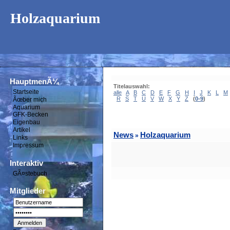
Holzaquarium
HauptmenÃ¼
Titelauswahl:
Startseite
alle
A
B
C
D
E
F
G
H
I
J
K
L
M
R
S
T
U
V
W
X
Y
Z
(
0-9
)
Ãœber mich
Aquarium
GFK-Becken
Eigenbau
Artikel
News
Holzaquarium
»
Links
Impressum
Interaktiv
GÃ¤stebuch
Mitglieder