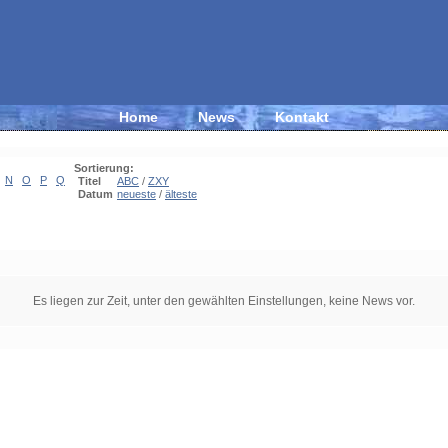
Home
News
Kontakt
Sortierung:
N
O
P
Q
Titel
ABC
/
ZXY
Datum
neueste
/
älteste
Es liegen zur Zeit, unter den gewählten Einstellungen, keine News vor.