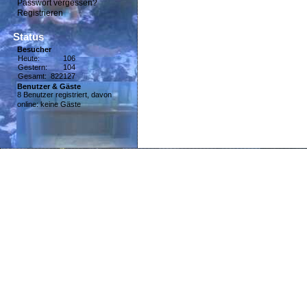
Passwort vergessen?
Registrieren
Status
Besucher
Heute:
106
Gestern:
104
Gesamt:
822127
Benutzer & Gäste
8 Benutzer registriert, davon
online: keine Gäste