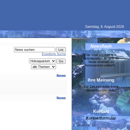
Samstag, 8. August 2026
Newsflash
NEUE WEBSITE ONLINE
Erweiterte Suche
Die neue Website von
Holzaquarium.de geht ab
heute erstmals zu
Testzwecken online!!!...
[mehr »]
News
Ihre Meinung
Zur Zeit sind leider keine
Abstimmungen aktiv.
News
Archiv
Kontakt
Kontaktformular