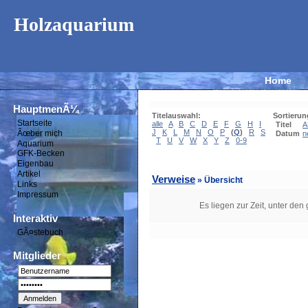
Holzaquarium
Home
HauptmenÃ¼
Titelauswahl:
Sortierun
Startseite
alle
A
B
C
D
E
F
G
H
I
Titel
A
J
K
L
M
N
O
P
(
Q
)
R
S
Ãœber mich
Datum
n
T
U
V
W
X
Y
Z
0-9
Aquarium
GFK-Becken
Eigenbau
Artikel
Verweise
» Übersicht
Links
Impressum
Es liegen zur Zeit, unter den
Interaktiv
GÃ¤stebuch
Mitglieder