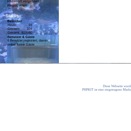
Passwort vergessen?
Registrieren
Status
Besucher
Heute:
59
Gestern:
104
Gesamt:
822080
Benutzer & Gäste
8 Benutzer registriert, davon
online: keine Gäste
Diese Webseite wurde
PHPKIT ist eine eingetragene Mark