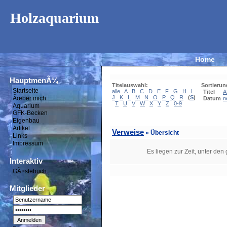
Holzaquarium
Home
HauptmenÃ¼
Titelauswahl:
Sortierun
Startseite
alle
A
B
C
D
E
F
G
H
I
Titel
A
J
K
L
M
N
O
P
Q
R
(
S
)
Ãœber mich
Datum
n
T
U
V
W
X
Y
Z
0-9
Aquarium
GFK-Becken
Eigenbau
Artikel
Verweise
» Übersicht
Links
Impressum
Es liegen zur Zeit, unter den
Interaktiv
GÃ¤stebuch
Mitglieder