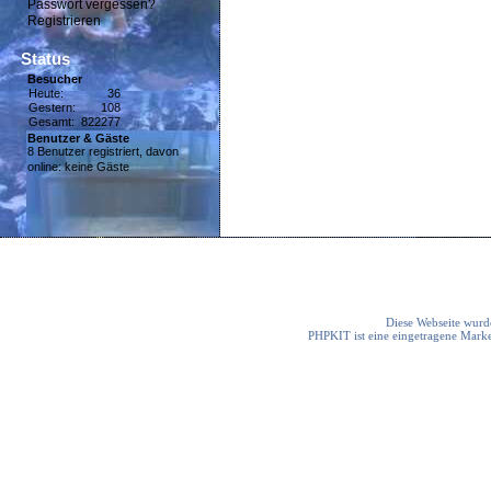
Passwort vergessen?
Registrieren
Status
Besucher
Heute:
36
Gestern:
108
Gesamt:
822277
Benutzer & Gäste
8 Benutzer registriert, davon
online: keine Gäste
Diese Webseite wurde
PHPKIT ist eine eingetragene Mark