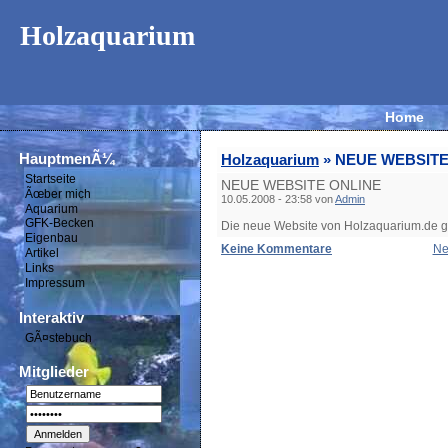
Holzaquarium
Home
HauptmenÃ¼
Holzaquarium
» NEUE WEBSITE
Startseite
NEUE WEBSITE ONLINE
Ãœber mich
10.05.2008 - 23:58 von
Admin
Aquarium
GFK-Becken
Die neue Website von Holzaquarium.de ge
Eigenbau
Keine Kommentare
Ne
Artikel
Links
Impressum
Interaktiv
GÃ¤stebuch
Mitglieder