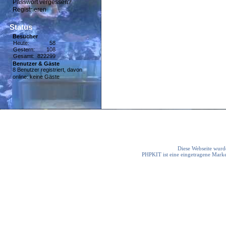
Passwort vergessen?
Registrieren
Status
Besucher
Heute:
58
Gestern:
108
Gesamt:
822299
Benutzer & Gäste
8 Benutzer registriert, davon
online: keine Gäste
Diese Webseite wurde
PHPKIT ist eine eingetragene Mark