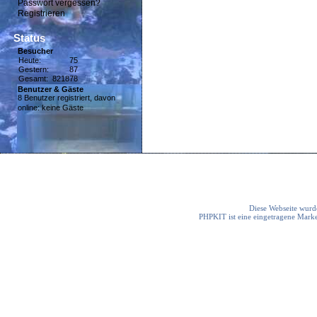
Passwort vergessen?
Registrieren
Status
Besucher
Heute:
75
Gestern:
87
Gesamt:
821878
Benutzer & Gäste
8 Benutzer registriert, davon
online: keine Gäste
Diese Webseite wurde
PHPKIT ist eine eingetragene Mark