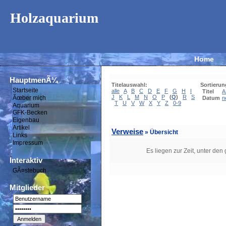
Holzaquarium
Home
HauptmenÃ¼
Titelauswahl:
Sortierun
Startseite
alle
A
B
C
D
E
F
G
H
I
Titel
A
J
K
L
M
N
O
P
(
Q
)
R
S
Ãœber mich
Datum
n
T
U
V
W
X
Y
Z
0-9
Aquarium
GFK-Becken
Eigenbau
Artikel
Verweise
» Übersicht
Links
Impressum
Es liegen zur Zeit, unter den
Interaktiv
GÃ¤stebuch
Mitglieder